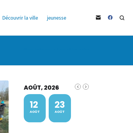
Découvrir la ville
jeunesse
Ville de Deûlémont
>
L'actualité en photos
AOÛT, 2026
12
23
AOÛT
AOÛT