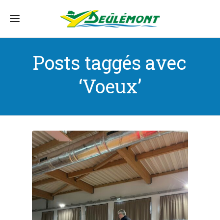
Posts taggés avec
‘Voeux’