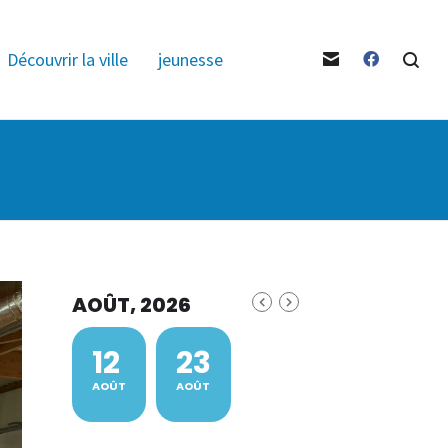
Découvrir la ville
jeunesse
>
Tous les articles
>
L'actualité en photos
>
vœux 2026
AOÛT, 2026
12
23
AOÛT
AOÛT