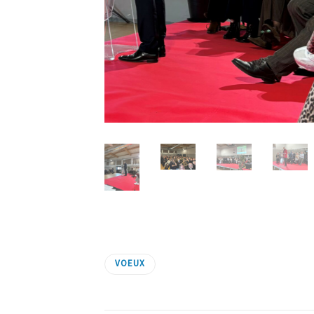
VOEUX
0
Shares
2
Likes
Shares