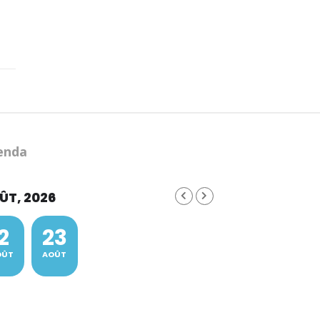
ÛT, 2026
2
23
OÛT
AOÛT