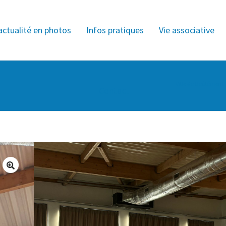
actualité en photos
Infos pratiques
Vie associative
Ville de Deûlémont
Contact