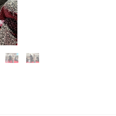
Shares
Ag