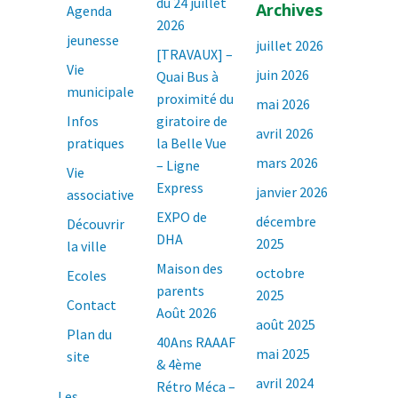
du 24 juillet
Archives
Agenda
2026
jeunesse
juillet 2026
[TRAVAUX] –
Vie
juin 2026
Quai Bus à
municipale
proximité du
mai 2026
Infos
giratoire de
avril 2026
pratiques
la Belle Vue
mars 2026
– Ligne
Vie
Express
janvier 2026
associative
EXPO de
décembre
Découvrir
DHA
2025
la ville
Maison des
octobre
Ecoles
parents
2025
Contact
Août 2026
août 2025
Plan du
40Ans RAAAF
mai 2025
site
& 4ème
avril 2024
Rétro Méca –
Les