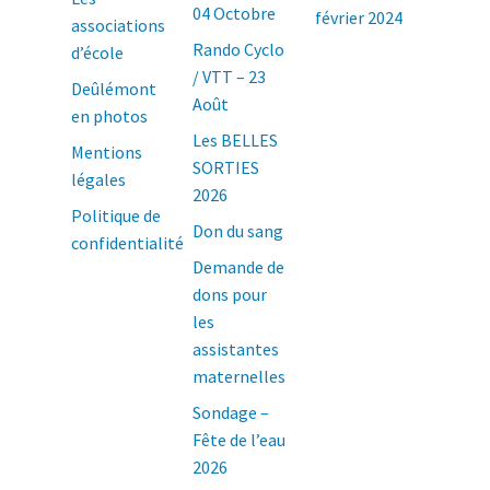
04 Octobre
février 2024
associations
Rando Cyclo
d’école
/ VTT – 23
Deûlémont
Août
en photos
Les BELLES
Mentions
SORTIES
légales
2026
Politique de
Don du sang
confidentialité
Demande de
dons pour
les
assistantes
maternelles
Sondage –
Fête de l’eau
2026